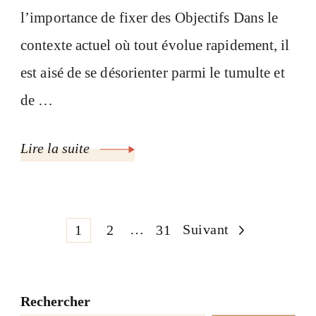
l’importance de fixer des Objectifs Dans le
contexte actuel où tout évolue rapidement, il
est aisé de se désorienter parmi le tumulte et
de …
Lire la suite
Pagination
Page
Page
…
Page
Suivant
1
2
31
des
Rechercher