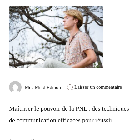
sur
Laisser un commentaire
MetaMind Edition
Maîtriser
le
pouvoir
Maîtriser le pouvoir de la PNL : des techniques
du
PNL
de communication efficaces pour réussir
:
des
techniqu