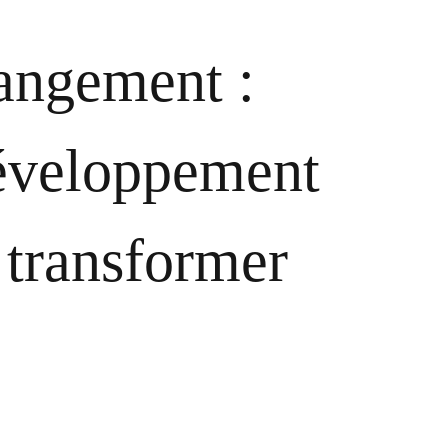
angement :
éveloppement
 transformer