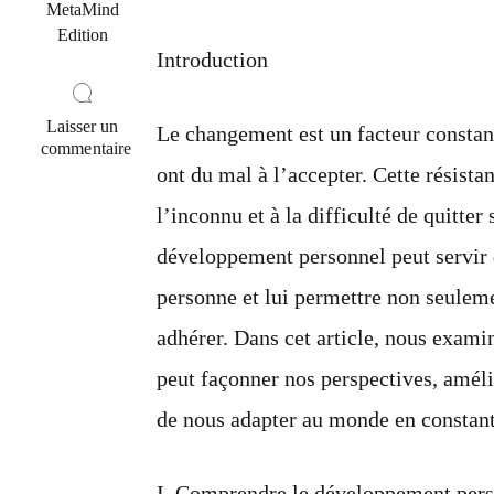
MetaMind
Edition
Introduction
Laisser un
Le changement est un facteur constan
commentaire
sur
ont du mal à l’accepter. Cette résist
Accepter
l’inconnu et à la difficulté de quitter
le
changement
développement personnel peut servir 
:
Comment
personne et lui permettre non seulem
le
développement
adhérer. Dans cet article, nous exa
personnel
peut
peut façonner nos perspectives, amél
transformer
votre
de nous adapter au monde en constant
vie
I. Comprendre le développement per