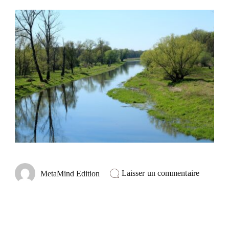
sur
Laisser un commentaire
MetaMind Edition
Alimente
votre
motivati
:
Commen