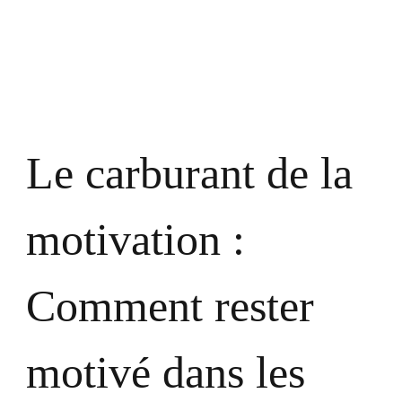
mainteni
la
motivati
en
période
de
défi
Le carburant de la
motivation :
Comment rester
motivé dans les