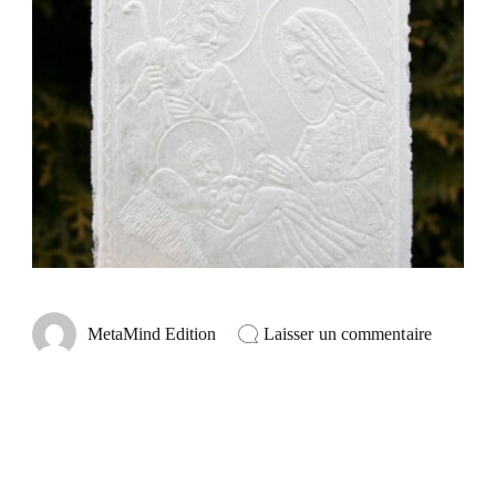
sur
Laisser un commentaire
MetaMind Edition
La
clé
du
triomphe
Commen
augment
l’auto-