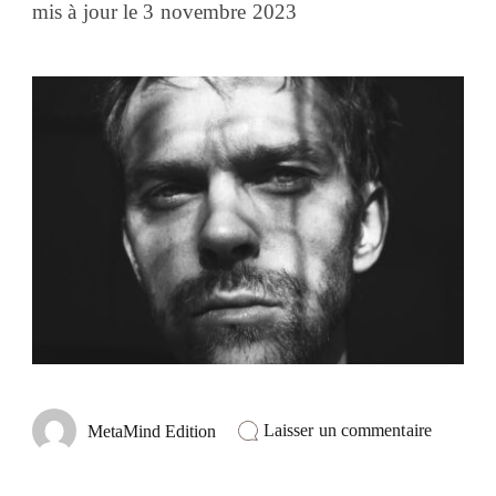
mis à jour le
3 novembre 2023
sur
Laisser un commentaire
MetaMind Edition
Astuces
pour
augment