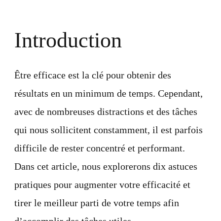
l’efficaci
:
10
Introduction
recomma
pour
accompli
davantag
Être efficace est la clé pour obtenir des
en
moins
résultats en un minimum de temps. Cependant,
de
temps
avec de nombreuses distractions et des tâches
qui nous sollicitent constamment, il est parfois
difficile de rester concentré et performant.
Dans cet article, nous explorerons dix astuces
pratiques pour augmenter votre efficacité et
tirer le meilleur parti de votre temps afin
d’accomplir des tâches utiles.