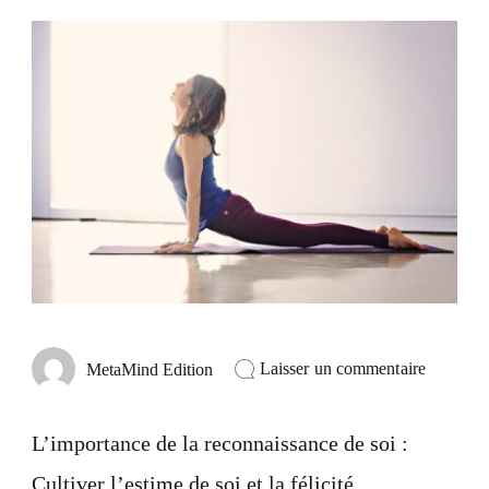
sur
Laisser un commentaire
MetaMind Edition
L’import
de
la
L’importance de la reconnaissance de soi :
reconnai
de
Cultiver l’estime de soi et la félicité