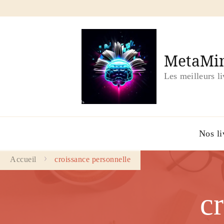
MetaMin
Les meilleurs l
Nos li
Accueil
croissance personnelle
c