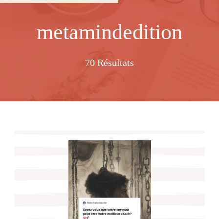
metamindedition
70 Résultats