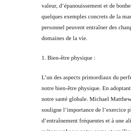
se
valeur, d’épanouissement et de bonheu
perfectionner
:
quelques exemples concrets de la man
Libérez
votre
personnel peuvent entraîner des chan
plein
potentiel
domaines de la vie.
1. Bien-être physique :
L’un des aspects primordiaux du perf
notre bien-être physique. En adoptan
notre santé globale. Michael Matthews
souligne l’importance de l’exercice p
d’entraînement fréquentes et à une a