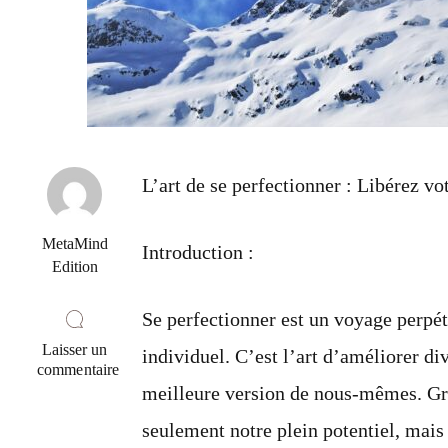
L’art de se perfectionner : Libérez vot
MetaMind
Introduction :
Edition
Se perfectionner est un voyage perpé
Laisser un
individuel. C’est l’art d’améliorer di
commentaire
sur
meilleure version de nous-mêmes. Grâ
L’art
seulement notre plein potentiel, mai
de