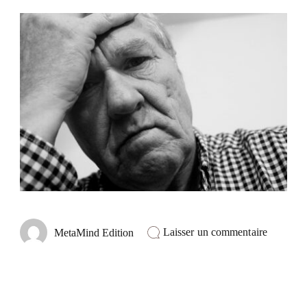
sur
Laisser un commentaire
MetaMind Edition
Découvri
la
tranquilli
dans
l’instant