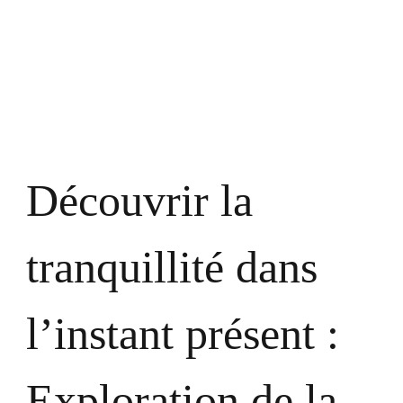
présent
:
Explorat
de
la
Pleine
Conscie
Découvrir la
tranquillité dans
l’instant présent :
Exploration de la