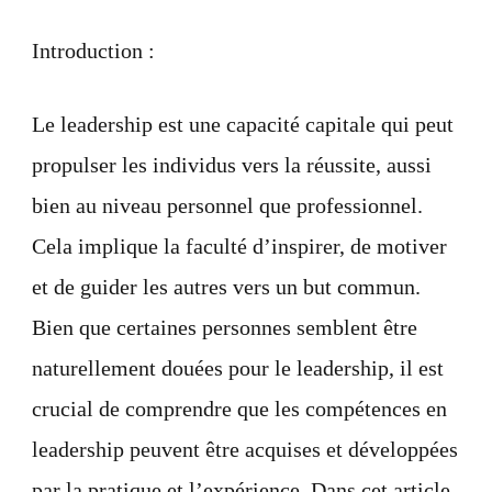
Un
périple
Introduction :
vers
la
réussite
Le leadership est une capacité capitale qui peut
propulser les individus vers la réussite, aussi
bien au niveau personnel que professionnel.
Cela implique la faculté d’inspirer, de motiver
et de guider les autres vers un but commun.
Bien que certaines personnes semblent être
naturellement douées pour le leadership, il est
crucial de comprendre que les compétences en
leadership peuvent être acquises et développées
par la pratique et l’expérience. Dans cet article,