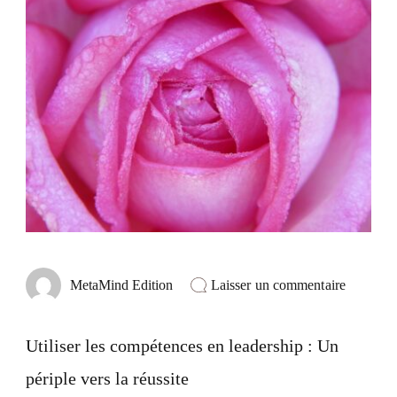
sur
Laisser un commentaire
MetaMind Edition
Utiliser
les
compéte
Utiliser les compétences en leadership : Un
en
leadershi
périple vers la réussite
: