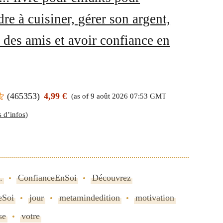
re à cuisiner, gérer son argent,
e des amis et avoir confiance en
(
465353
)
4,99 €
(as of 9 août 2026 07:53 GMT
s d’infos
)
.
ConfianceEnSoi
Découvrez
eSoi
jour
metamindedition
motivation
se
votre