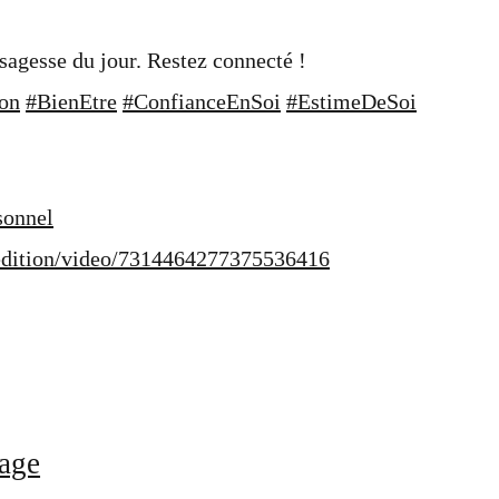
sagesse du jour. Restez connecté !
on
#BienEtre
#ConfianceEnSoi
#EstimeDeSoi
sonnel
dition/video/7314464277375536416
age