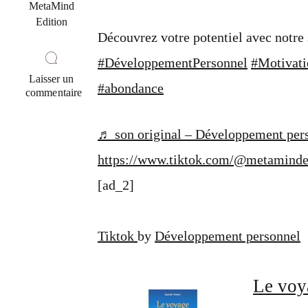
MetaMind
Edition
Découvrez votre potentiel avec notre 
#DéveloppementPersonnel
#Motivati
Laisser un
#abondance
commentaire
sur
@metamindedition
♬ son original – Développement per
Découvrez
votre
https://www.tiktok.com/@metaminde
potentiel
avec
[ad_2]
notre
sagesse
du
jour.
Tiktok
by
Développement personnel
Restez
co…
Le voy