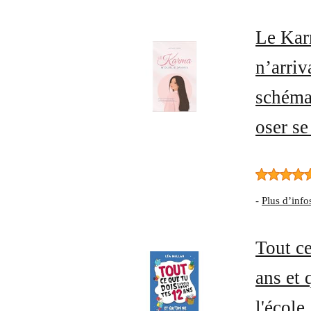
Le Karm
n’arriv
schémas
oser se
-
Plus d’info
Tout ce
ans et 
l'école