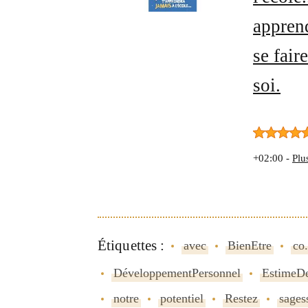
apprend
se fair
soi.
+02:00 -
Plu
Étiquettes :
avec
BienEtre
co.
DéveloppementPersonnel
EstimeD
notre
potentiel
Restez
sages