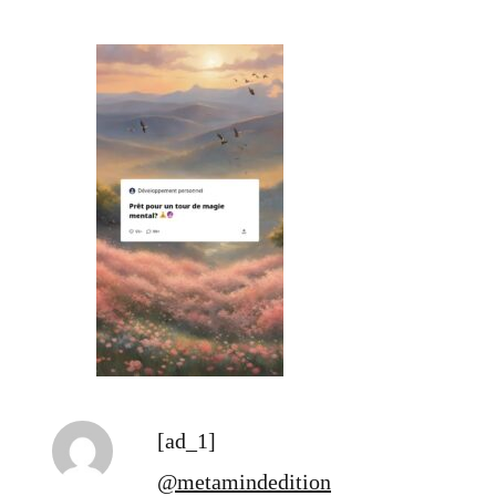
[ad_1]
@metamindedition