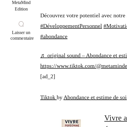
MetaMind
Edition
Découvrez votre potentiel avec notre 
#DéveloppementPersonnel
#Motivati
Laisser un
#abondance
commentaire
sur
@metamindedition
♬ original sound – Abondance et est
Découvrez
votre
https://www.tiktok.com/@metaminde
potentiel
avec
[ad_2]
notre
sagesse
du
jour.
Tiktok
by
Abondance et estime de soi
Restez
co…
Vivre a