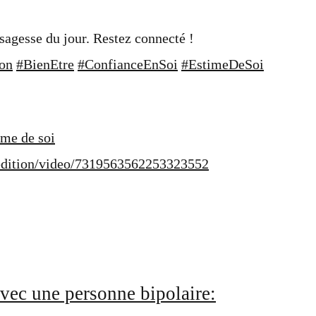
sagesse du jour. Restez connecté !
on
#BienEtre
#ConfianceEnSoi
#EstimeDeSoi
ime de soi
dition/video/7319563562253323552
vec une personne bipolaire: