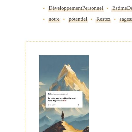
DéveloppementPersonnel
EstimeD
notre
potentiel
Restez
sages
Navigation
de
publication