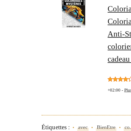
Colori
Colori
Anti-S
colorie
cadeau
+02:00 -
Plu
Étiquettes :
avec
BienEtre
co.