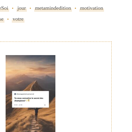
eSoi
jour
metamindedition
motivation
se
votre