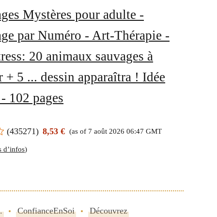
ages Mystères pour adulte -
age par Numéro - Art-Thérapie -
tress: 20 animaux sauvages à
r + 5 ... dessin apparaîtra ! Idée
 - 102 pages
(
435271
)
8,53 €
(as of 7 août 2026 06:47 GMT
s d’infos
)
.
ConfianceEnSoi
Découvrez