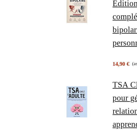
Éditio
complé
bipolar
person
14,90 €
(a
TSA C
pour gé
relatio
apprend