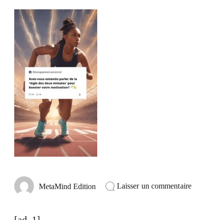
sur
Laisser un commentaire
MetaMind Edition
@metami
Découvr
votre
[ad_1]