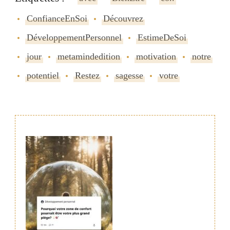
ConfianceEnSoi
Découvrez
DéveloppementPersonnel
EstimeDeSoi
jour
metamindedition
motivation
notre
potentiel
Restez
sagesse
votre
Navigation
de
publication