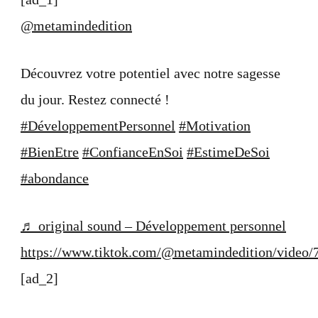
potentiel
avec
@metamindedition
notre
sagesse
du
Découvrez votre potentiel avec notre sagesse
jour.
Restez
du jour. Restez connecté !
co…
#DéveloppementPersonnel
#Motivation
#BienEtre
#ConfianceEnSoi
#EstimeDeSoi
#abondance
♬ original sound – Développement personnel
https://www.tiktok.com/@metamindedition/video
[ad_2]