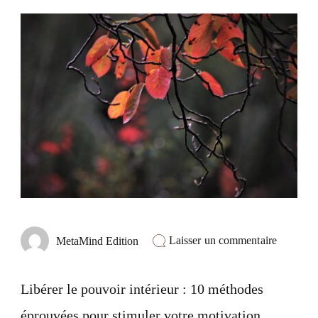
sur
Laisser un commentaire
MetaMind Edition
Libérer
la
puissanc
Libérer le pouvoir intérieur : 10 méthodes
intérieur
:
éprouvées pour stimuler votre motivation