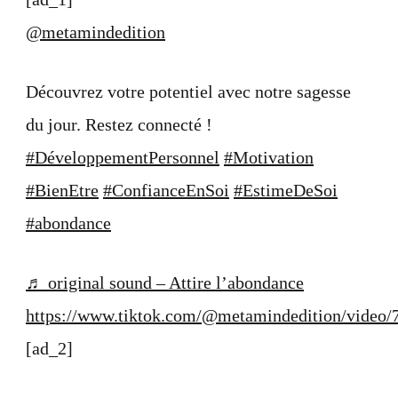
potentiel
avec
@metamindedition
notre
sagesse
du
Découvrez votre potentiel avec notre sagesse
jour.
Restez
du jour. Restez connecté !
co…
#DéveloppementPersonnel
#Motivation
#BienEtre
#ConfianceEnSoi
#EstimeDeSoi
#abondance
♬ original sound – Attire l’abondance
https://www.tiktok.com/@metamindedition/video
[ad_2]