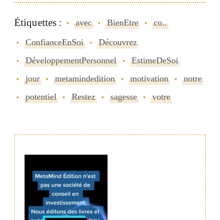
Étiquettes :
avec
BienEtre
co..
ConfianceEnSoi
Découvrez
DéveloppementPersonnel
EstimeDeSoi
jour
metamindedition
motivation
notre
potentiel
Restez
sagesse
votre
Navigation
de