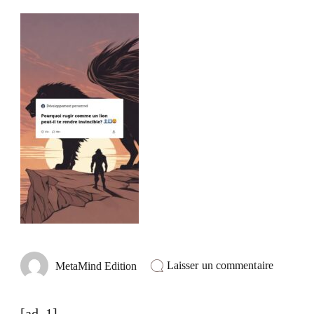
sur
Laisser un commentaire
MetaMind Edition
@metami
Découvr
votre
[ad_1]