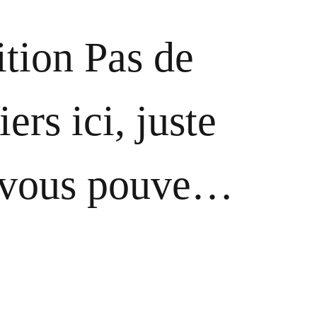
ion Pas de
ers ici, juste
t vous pouve…