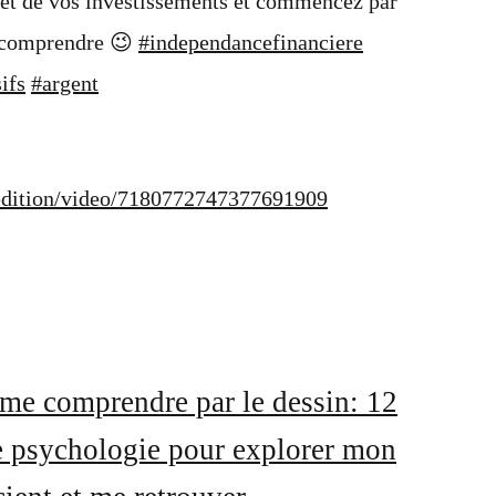
 et de vos investissements et commencez par
t comprendre 😉
#independancefinanciere
ifs
#argent
dition/video/7180772747377691909
me comprendre par le dessin: 12
de psychologie pour explorer mon