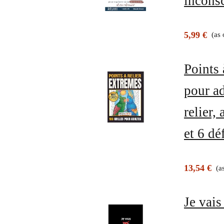
inconsc
5,99 €
(as
Points 
pour ad
relier,
et 6 dé
13,54 €
(a
Je vais