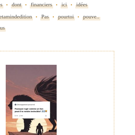
es
dont
financiers
ici
idées
etamindedition
Pas
pourtoi
pouve..
us