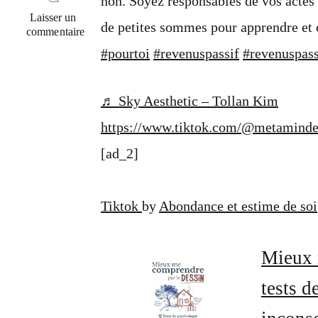
non. Soyez responsables de vos actes
Laisser un
de petites sommes pour apprendre e
commentaire
sur
#pourtoi
#revenuspassif
#revenuspass
@metamindedition
Pas
de
♬ Sky Aesthetic – Tollan Kim
conseils
financiers
https://www.tiktok.com/@metaminde
ici,
juste
[ad_2]
des
idées
dont
vous
Tiktok
by
Abondance et estime de soi
pouve…
Mieux 
tests 