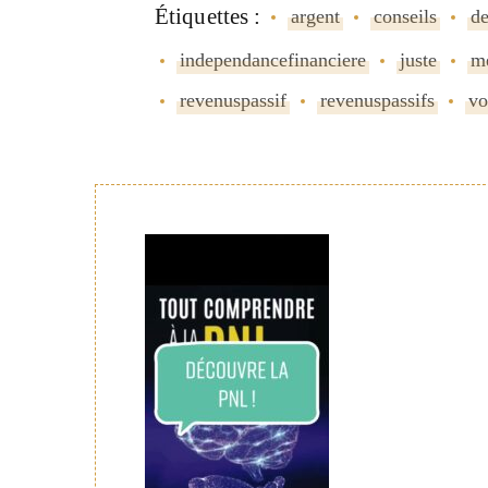
Étiquettes :
argent
conseils
d
independancefinanciere
juste
m
revenuspassif
revenuspassifs
vo
Navigation
de
publication