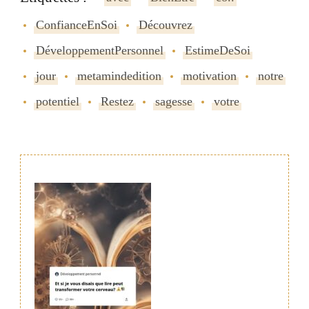
ConfianceEnSoi
Découvrez
DéveloppementPersonnel
EstimeDeSoi
jour
metamindedition
motivation
notre
potentiel
Restez
sagesse
votre
Navigation
de
publication