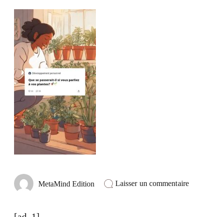
sur
Laisser un commentaire
MetaMind Edition
@metami
Découvr
votre
[ad_1]