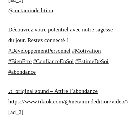
potentiel
avec
@metamindedition
notre
sagesse
du
Découvrez votre potentiel avec notre sagesse
jour.
Restez
du jour. Restez connecté !
co…
#DéveloppementPersonnel
#Motivation
#BienEtre
#ConfianceEnSoi
#EstimeDeSoi
#abondance
♬ original sound – Attire l’abondance
https://www.tiktok.com/@metamindedition/video
[ad_2]