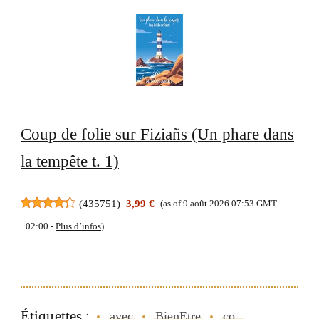
Coup de folie sur Fiziañs (Un phare dans
la tempête t. 1)
(
435751
)
3,99 €
(as of 9 août 2026 07:53 GMT
+02:00 -
Plus d’infos
)
Étiquettes :
avec
BienEtre
co..